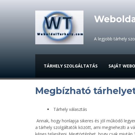
Webolda
A legjobb tárhely sz
TÁRHELY SZOLGÁLTATÁS
SAJÁT WEBO
Megbízható tárhelye
Tárhely választás
Annak, hogy honlapja sikeres és jól működő legyen
a tárhely szolgáltatók között, ami megnehezíti a vá
képes teljesíteni. Megtörténhet, hogy csak miután 