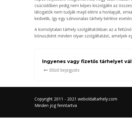
csúcsidőben pedig nem képes kiszolgálni az összes 
látogatók nem tudják majd elérni a honlapját, emi
kedvelik, így egy színvonalas tárhely bérlése eseté
A komolytalan tárhely szolgáltatókban az a feltűn
bónuszként minden olyan szolgáltatást, amelyek 
Ingyenes vagy fizetős tárhelyet vá
Előző bejegyzés
Copyright 2011 - 2021 weboldaltarhely.com
Minden jog fenntartva