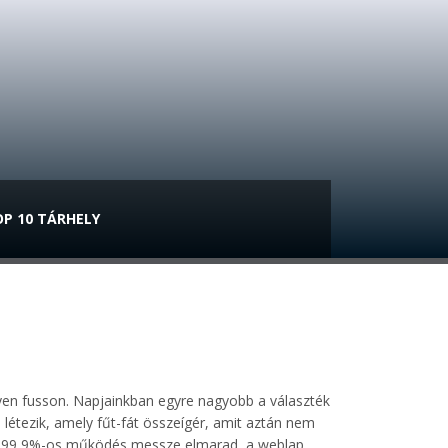
P 10 TÁRHELY
lyen fusson. Napjainkban egyre nagyobb a választék
 létezik, amely fűt-fát összeígér, amit aztán nem
ntált 99,9%-os működés messze elmarad, a weblap