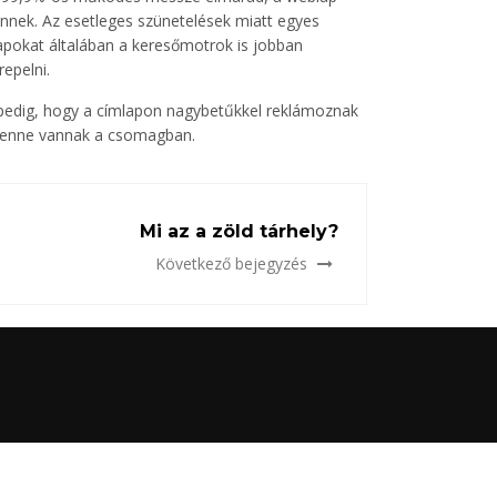
önnek. Az esetleges szünetelések miatt egyes
lapokat általában a keresőmotrok is jobban
epelni.
n pedig, hogy a címlapon nagybetűkkel reklámoznak
 benne vannak a csomagban.
Mi az a zöld tárhely?
Következő bejegyzés