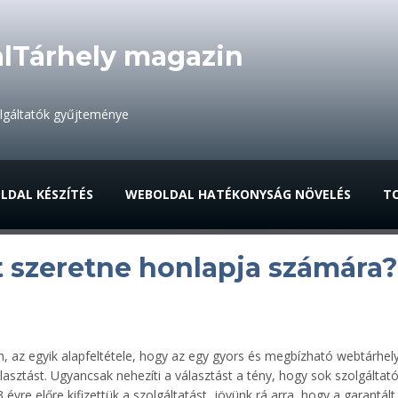
lTárhely magazin
olgáltatók gyűjteménye
LDAL KÉSZÍTÉS
WEBOLDAL HATÉKONYSÁG NÖVELÉS
TO
t szeretne honlapja számára?
, az egyik alapfeltétele, hogy az egy gyors és megbízható webtárhe
lasztást. Ugyancsak nehezíti a választást a tény, hogy sok szolgáltató
3 évre előre kifizettük a szolgáltatást, jövünk rá arra, hogy a gara