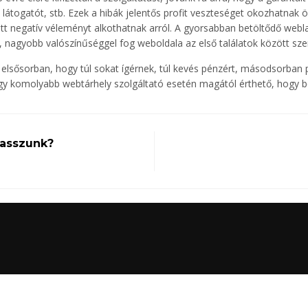
látogatót, stb. Ezek a hibák jelentős profit veszteséget okozhatnak 
att negatív véleményt alkothatnak arról. A gyorsabban betöltődő web
n, nagyobb valószínűséggel fog weboldala az első találatok között szer
ő elsősorban, hogy túl sokat ígérnek, túl kevés pénzért, másodsorba
egy komolyabb webtárhely szolgáltató esetén magától érthető, hogy
lasszunk?